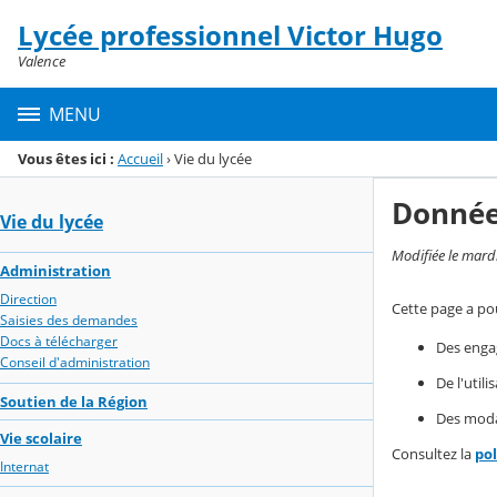
Panneau de gestion des cookies
Lycée professionnel Victor Hugo
Menu de la rubrique
Contenu
Valence
MENU
Vous êtes ici :
Accueil
›
Vie du lycée
Donnée
Vie du lycée
Modifiée le mard
Administration
Direction
Cette page a pou
Saisies des demandes
Docs à télécharger
Des enga
Conseil d'administration
De l'util
Soutien de la Région
Des modal
Vie scolaire
Consultez la
po
Internat