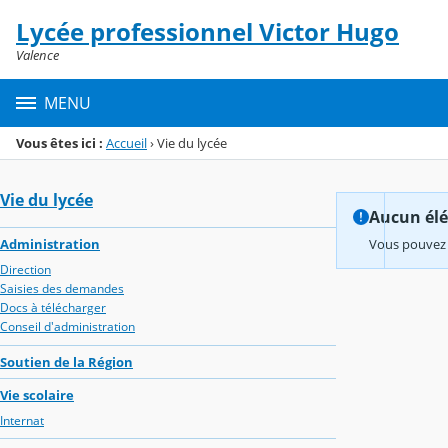
Panneau de gestion des cookies
Lycée professionnel Victor Hugo
Menu de la rubrique
Contenu
Valence
MENU
Vous êtes ici :
Accueil
›
Vie du lycée
Vie du lycée
Aucun élém
Administration
Vous pouvez 
Direction
Saisies des demandes
Docs à télécharger
Conseil d'administration
Soutien de la Région
Vie scolaire
Internat