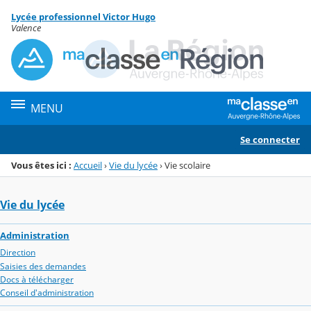
Panneau de gestion des cookies
Lycée professionnel Victor Hugo
Menu de la rubrique
Contenu
Valence
MENU
Se connecter
Vous êtes ici :
Accueil
›
Vie du lycée
›
Vie scolaire
Vie du lycée
Administration
Direction
Saisies des demandes
Docs à télécharger
Conseil d'administration