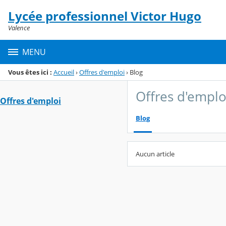
Panneau de gestion des cookies
Lycée professionnel Victor Hugo
Menu de la rubrique
Contenu
Valence
MENU
Vous êtes ici :
Accueil
›
Offres d'emploi
›
Blog
Offres d'emplo
Offres d'emploi
Blog
Aucun article