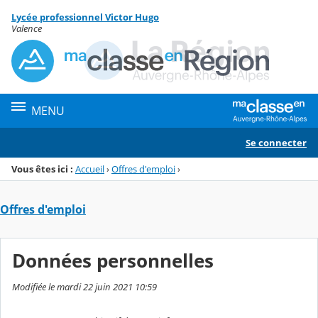
Panneau de gestion des cookies
Lycée professionnel Victor Hugo
Menu de la rubrique
Contenu
Valence
MENU
Se connecter
Vous êtes ici :
Accueil
›
Offres d'emploi
›
Offres d'emploi
Données personnelles
Modifiée le mardi 22 juin 2021 10:59