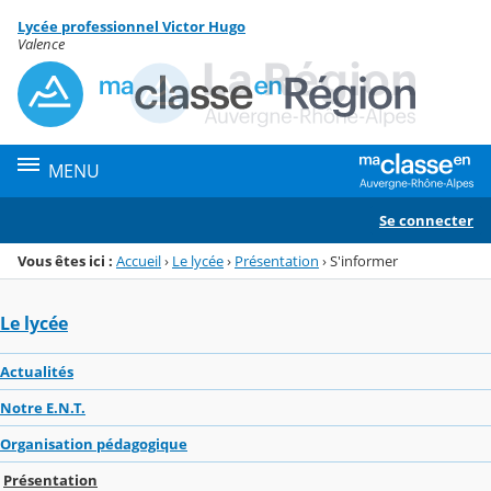
Panneau de gestion des cookies
Lycée professionnel Victor Hugo
Menu de la rubrique
Contenu
Valence
MENU
Se connecter
Vous êtes ici :
Accueil
›
Le lycée
›
Présentation
›
S'informer
Le lycée
Actualités
Notre E.N.T.
Organisation pédagogique
Présentation