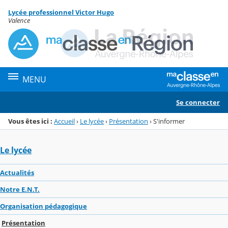
Panneau de gestion des cookies
Lycée professionnel Victor Hugo
Menu de la rubrique
Contenu
Valence
MENU
Se connecter
Vous êtes ici :
Accueil
›
Le lycée
›
Présentation
›
S'informer
Le lycée
Actualités
Notre E.N.T.
Organisation pédagogique
Présentation