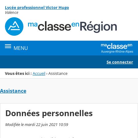
Panneau de gestion des cookies
Lycée professionnel Victor Hugo
Menu de la rubrique
Contenu
Valence
MENU
Se connecter
Vous êtes ici :
Accueil
›
Assistance
Assistance
Données personnelles
Modifiée le mardi 22 juin 2021 10:59