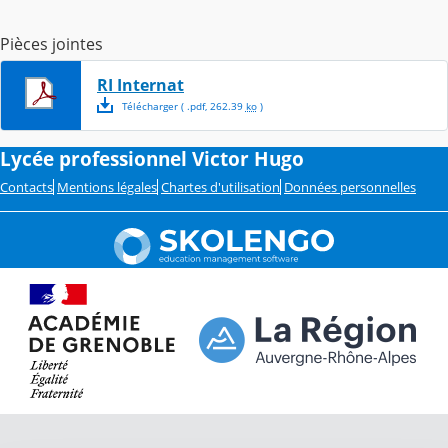
Pièces jointes
RI Internat
Télécharger
( .
pdf
,
262.39
ko
)
Lycée professionnel Victor Hugo
Contacts
Mentions légales
Chartes d'utilisation
Données personnelles