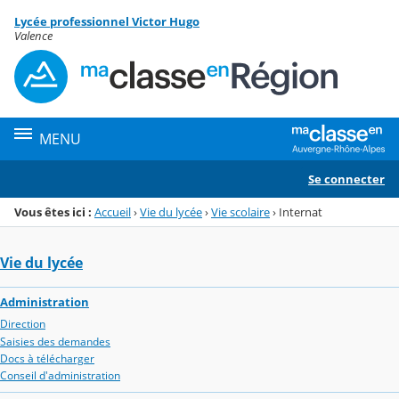
Panneau de gestion des cookies
Lycée professionnel Victor Hugo
Menu de la rubrique
Contenu
Valence
MENU
Se connecter
Vous êtes ici :
Accueil
›
Vie du lycée
›
Vie scolaire
›
Internat
Vie du lycée
Administration
Direction
Saisies des demandes
Docs à télécharger
Conseil d'administration