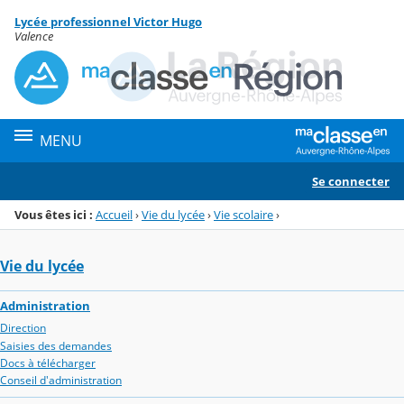
Panneau de gestion des cookies
Lycée professionnel Victor Hugo
Menu de la rubrique
Contenu
Valence
MENU
Se connecter
Vous êtes ici :
Accueil
›
Vie du lycée
›
Vie scolaire
›
Vie du lycée
Administration
Direction
Saisies des demandes
Docs à télécharger
Conseil d'administration