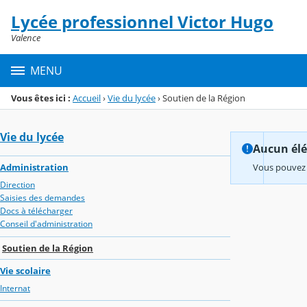
Panneau de gestion des cookies
Lycée professionnel Victor Hugo
Menu de la rubrique
Contenu
Valence
MENU
Vous êtes ici :
Accueil
›
Vie du lycée
›
Soutien de la Région
Vie du lycée
Aucun élém
Administration
Vous pouvez 
Direction
Saisies des demandes
Docs à télécharger
Conseil d'administration
Soutien de la Région
Vie scolaire
Internat