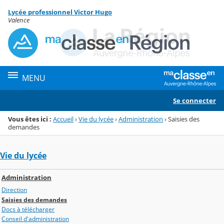
Panneau de gestion des cookies
Lycée professionnel Victor Hugo
Menu de la rubrique
Contenu
Valence
MENU
Se connecter
Vous êtes ici :
Accueil
›
Vie du lycée
›
Administration
›
Saisies des
demandes
Vie du lycée
Administration
Direction
Saisies des demandes
Docs à télécharger
Conseil d'administration