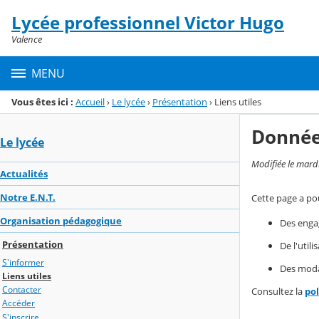
Panneau de gestion des cookies
Lycée professionnel Victor Hugo
Menu de la rubrique
Contenu
Valence
MENU
Vous êtes ici :
Accueil
›
Le lycée
›
Présentation
›
Liens utiles
Donnée
Le lycée
Modifiée le mard
Actualités
Notre E.N.T.
Cette page a pou
Organisation pédagogique
Des enga
Présentation
De l'util
S'informer
Des modal
Liens utiles
Contacter
Consultez la
po
Accéder
S'inscrire