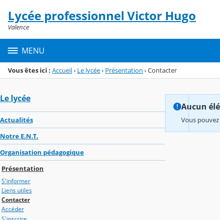
Panneau de gestion des cookies
Lycée professionnel Victor Hugo
Menu de la rubrique
Contenu
Valence
MENU
Vous êtes ici :
Accueil
›
Le lycée
›
Présentation
›
Contacter
Le lycée
Aucun élém
Actualités
Vous pouvez 
Notre E.N.T.
Organisation pédagogique
Présentation
S'informer
Liens utiles
Contacter
Accéder
S'inscrire