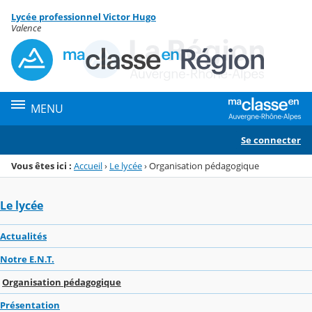
Panneau de gestion des cookies
Lycée professionnel Victor Hugo
Menu de la rubrique
Contenu
Valence
MENU
Se connecter
Vous êtes ici :
Accueil
›
Le lycée
›
Organisation pédagogique
Le lycée
Actualités
Notre E.N.T.
Organisation pédagogique
Présentation