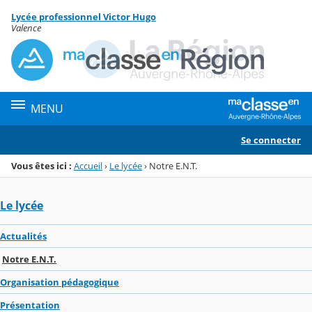
Panneau de gestion des cookies
Lycée professionnel Victor Hugo
Menu de la rubrique
Contenu
Valence
MENU
Se connecter
Vous êtes ici :
Accueil
›
Le lycée
›
Notre E.N.T.
Le lycée
Actualités
Notre E.N.T.
Organisation pédagogique
Présentation