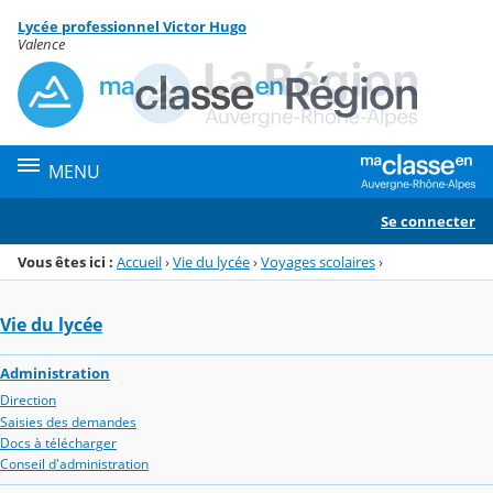
Panneau de gestion des cookies
Lycée professionnel Victor Hugo
Menu de la rubrique
Contenu
Valence
MENU
Se connecter
Vous êtes ici :
Accueil
›
Vie du lycée
›
Voyages scolaires
›
Vie du lycée
Administration
Direction
Saisies des demandes
Docs à télécharger
Conseil d'administration