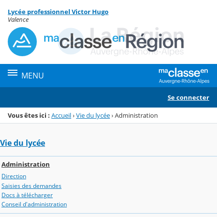
Panneau de gestion des cookies
Lycée professionnel Victor Hugo
Menu de la rubrique
Contenu
Valence
MENU
Se connecter
Vous êtes ici :
Accueil
›
Vie du lycée
›
Administration
Vie du lycée
Administration
Direction
Saisies des demandes
Docs à télécharger
Conseil d'administration