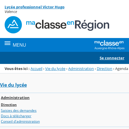
Panneau de gestion des cookies
Lycée professionnel Victor Hugo
Menu de la rubrique
Contenu
Valence
MENU
Se connecter
Vous êtes ici :
Accueil
›
Vie du lycée
›
Administration
›
Direction
›
Agenda
Vie du lycée
Administration
Direction
Saisies des demandes
Docs à télécharger
Conseil d'administration