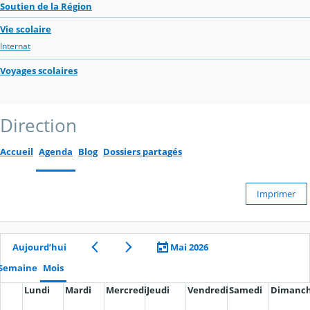
Soutien de la Région
Vie scolaire
Internat
Voyages scolaires
Direction
Accueil
Agenda
Blog
Dossiers partagés
Imprimer
Aujourd’hui
Mai 2026
Semaine
Mois
Lundi
Mardi
Mercredi
Jeudi
Vendredi
Samedi
Dimanc