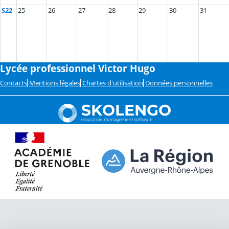
S22
25
26
27
28
29
30
31
Lycée professionnel Victor Hugo
Contacts
Mentions légales
Chartes d'utilisation
Données personnelles