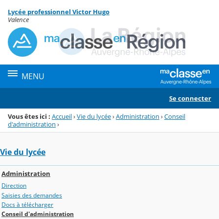
Panneau de gestion des cookies
Lycée professionnel Victor Hugo
Menu de la rubrique
Contenu
Valence
MENU
Se connecter
Vous êtes ici :
Accueil
›
Vie du lycée
›
Administration
›
Conseil
d'administration
›
Vie du lycée
Administration
Direction
Saisies des demandes
Docs à télécharger
Conseil d'administration