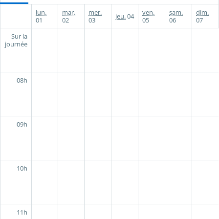
lun.
mar.
mer.
ven.
sam.
dim.
jeu.
04
01
02
03
05
06
07
Sur la
journée
08h
09h
10h
11h