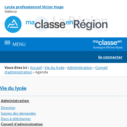
Panneau de gestion des cookies
Lycée professionnel Victor Hugo
Menu de la rubrique
Contenu
Valence
MENU
Se connecter
Vous êtes ici :
Accueil
›
Vie du lycée
›
Administration
›
Conseil
d'administration
›
Agenda
Vie du lycée
Administration
Direction
Saisies des demandes
Docs à télécharger
Conseil d'administration