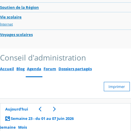
Soutien de la Région
Vie scolaire
Internat
Voyages scolaires
Conseil d'administration
Accueil
Blog
Agenda
Forum
Dossiers partagés
Imprimer
Aujourd’hui
Semaine 23 - du 01 au 07 Juin 2026
Semaine
Mois