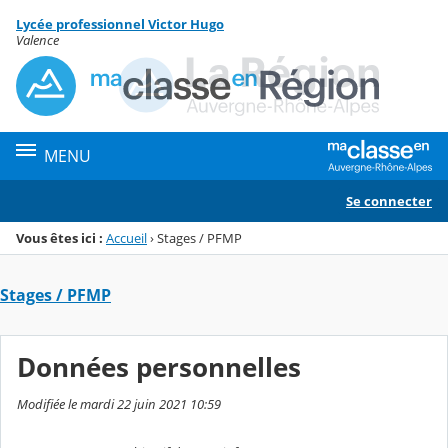
Panneau de gestion des cookies
Lycée professionnel Victor Hugo
Menu de la rubrique
Contenu
Valence
MENU
Se connecter
Vous êtes ici :
Accueil
›
Stages / PFMP
Stages / PFMP
Données personnelles
Modifiée le mardi 22 juin 2021 10:59