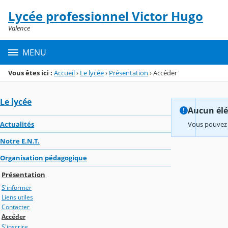
Panneau de gestion des cookies
Lycée professionnel Victor Hugo
Menu de la rubrique
Contenu
Valence
MENU
Vous êtes ici :
Accueil
›
Le lycée
›
Présentation
›
Accéder
Le lycée
Aucun élém
Actualités
Vous pouvez 
Notre E.N.T.
Organisation pédagogique
Présentation
S'informer
Liens utiles
Contacter
Accéder
S'inscrire