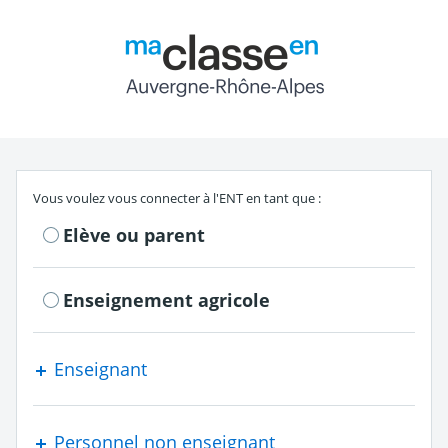
Return to the authe
S'authentifier en tant que
Vous voulez vous connecter à l'ENT en tant que :
Elève ou parent
Enseignement agricole
Enseignant
Personnel non enseignant