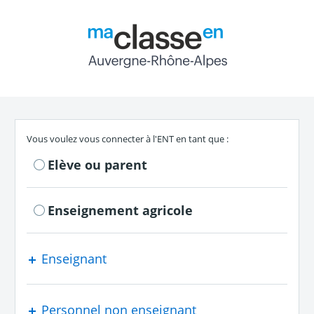
Return to the authe
S'authentifier en tant que
Vous voulez vous connecter à l'ENT en tant que :
Elève ou parent
Enseignement agricole
Enseignant
Personnel non enseignant