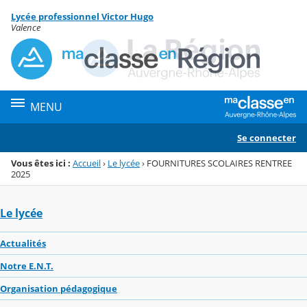
Panneau de gestion des cookies
Lycée professionnel Victor Hugo
Menu de la rubrique
Contenu
Valence
MENU
Se connecter
Vous êtes ici :
Accueil
›
Le lycée
›
FOURNITURES SCOLAIRES RENTREE
2025
Le lycée
Actualités
Notre E.N.T.
Organisation pédagogique