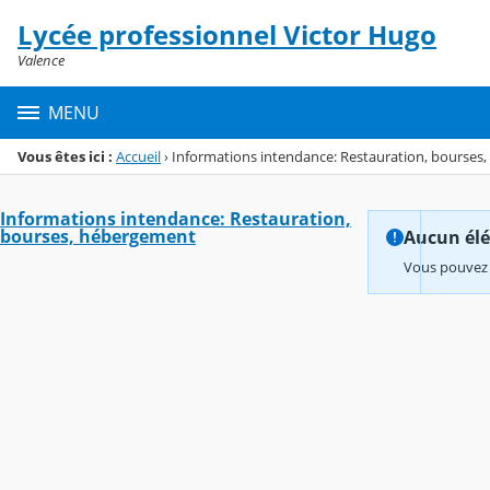
Panneau de gestion des cookies
Lycée professionnel Victor Hugo
Menu de la rubrique
Contenu
Valence
MENU
Vous êtes ici :
Accueil
›
Informations intendance: Restauration, bourses
Informations intendance: Restauration,
bourses, hébergement
Aucun élém
Vous pouvez 