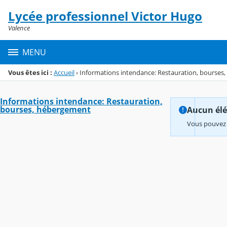
Panneau de gestion des cookies
Lycée professionnel Victor Hugo
Menu de la rubrique
Contenu
Valence
MENU
Vous êtes ici :
Accueil
›
Informations intendance: Restauration, bourses
Informations intendance: Restauration,
bourses, hébergement
Aucun élém
Vous pouvez 